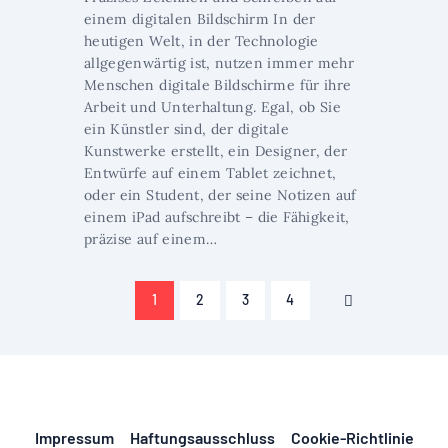
einem digitalen Bildschirm In der
heutigen Welt, in der Technologie
allgegenwärtig ist, nutzen immer mehr
Menschen digitale Bildschirme für ihre
Arbeit und Unterhaltung. Egal, ob Sie
ein Künstler sind, der digitale
Kunstwerke erstellt, ein Designer, der
Entwürfe auf einem Tablet zeichnet,
oder ein Student, der seine Notizen auf
einem iPad aufschreibt – die Fähigkeit,
präzise auf einem…
Seitennummerierung
PAGE
1
PAGE
2
PAGE
3
PAGE
4
>
der
Beiträge
Impressum
Haftungsausschluss
Cookie-Richtlinie