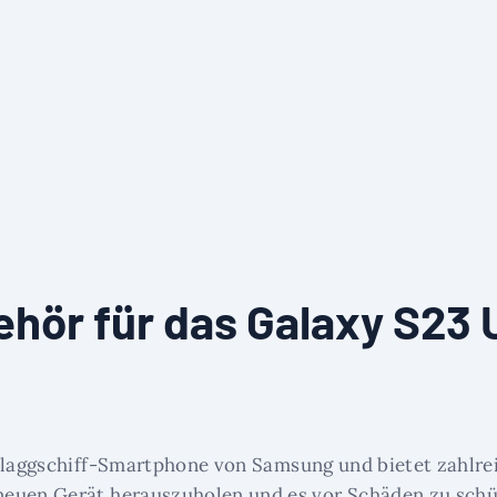
hör für das Galaxy S23 U
 Flaggschiff-Smartphone von Samsung und bietet zahlrei
euen Gerät herauszuholen und es vor Schäden zu schüt