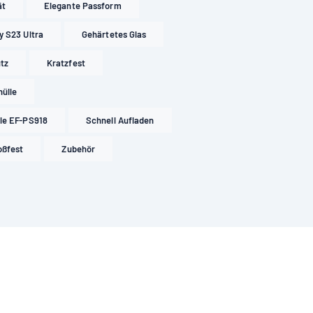
ät
Elegante Passform
y S23 Ultra
Gehärtetes Glas
tz
Kratzfest
ülle
le EF-PS918
Schnell Aufladen
oßfest
Zubehör