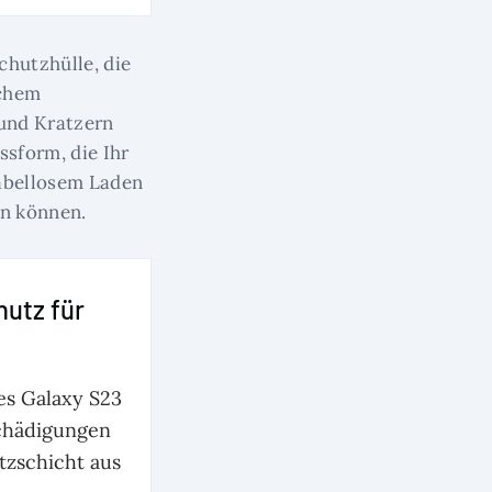
chutzhülle, die
ichem
 und Kratzern
ssform, die Ihr
kabellosem Laden
en können.
utz für
es Galaxy S23
schädigungen
tzschicht aus