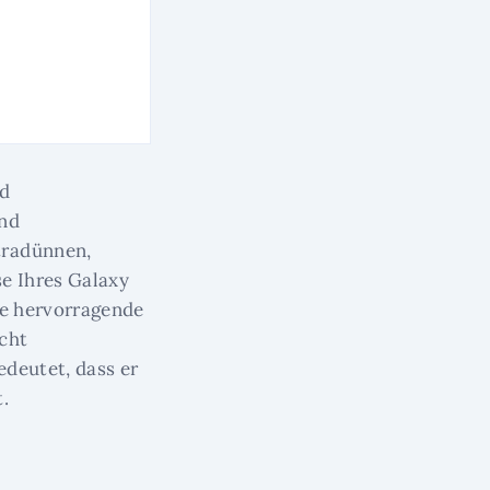
nd
und
tradünnen,
e Ihres Galaxy
ne hervorragende
icht
edeutet, dass er
.