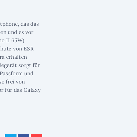
rtphone, das das
en und es vor
o II 65W)
chutz von ESR
tra erhalten
egerät sorgt für
e Passform und
e frei von
r für das Galaxy