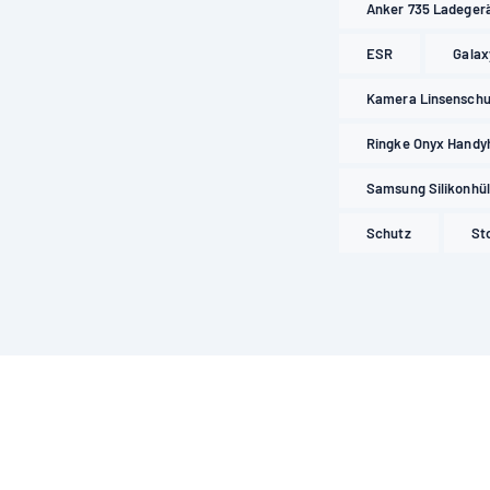
Anker 735 Ladeger
ESR
Galax
Kamera Linsenschu
Ringke Onyx Handyh
Samsung Silikonhül
Schutz
St