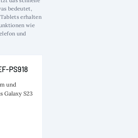
ützt das schnelle
was bedeutet,
 Tablets erhalten
funktionen wie
elefon und
 EF-PS918
orm und
as Galaxy S23