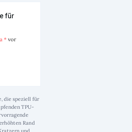
e für
a *
vor
 die speziell für
ämpfenden TPU-
ervorragende
 erhöhten Rand
 Kratzern und