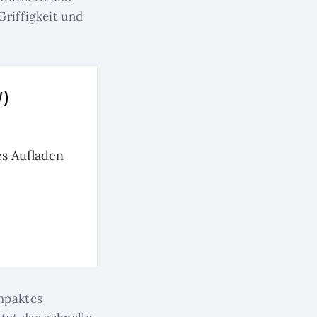
Griffigkeit und
W)
es Aufladen
ompaktes