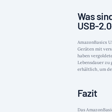
Was sin
USB-2.0
AmazonBasics US
Geräten mit ver
haben vergoldete
Lebensdauer zu 
erhältlich, um d
Fazit
Das AmazonBasics