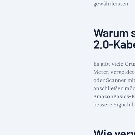
gewährleisten.
Warum s
2.0-Kab
Es gibt viele Gr
Meter, vergoldet
oder Scanner mi
anschließen möc
AmazonBasics-Kab
bessere Signalüb
Wie ver