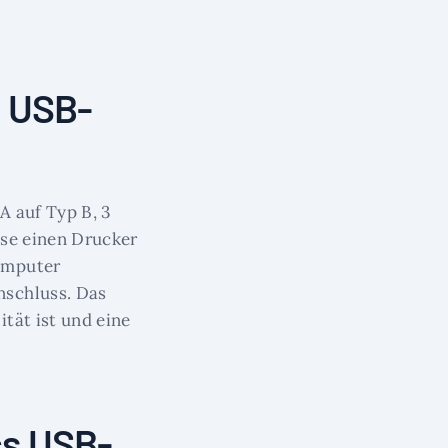
s USB-
A auf Typ B, 3
ise einen Drucker
omputer
nschluss. Das
tät ist und eine
cs USB-