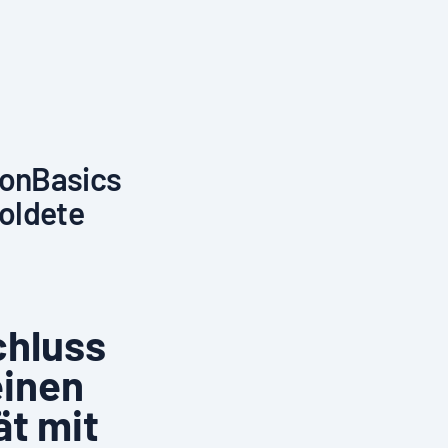
zonBasics
goldete
chluss
einen
ät mit