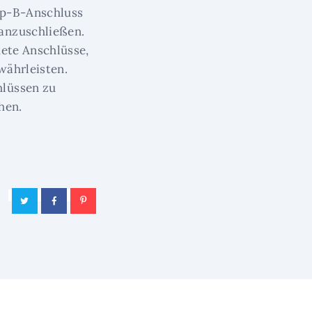
yp-B-Anschluss
anzuschließen.
dete Anschlüsse,
währleisten.
hlüssen zu
hen.