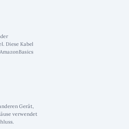
nder
l. Diese Kabel
s AmazonBasics
anderen Gerät,
 Mäuse verwendet
hluss.