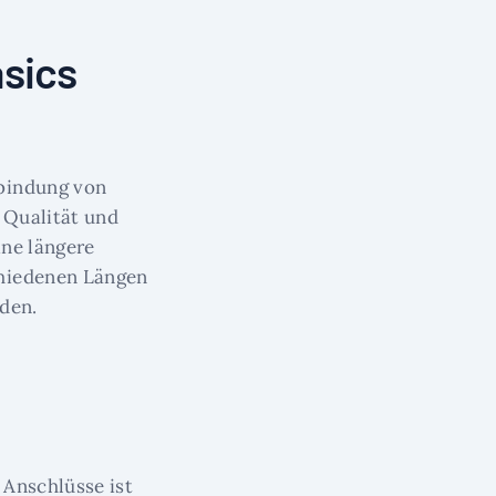
asics
rbindung von
 Qualität und
ine längere
chiedenen Längen
den.
 Anschlüsse ist