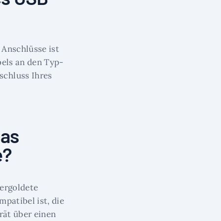
 Anschlüsse ist
bels an den Typ-
schluss Ihres
das
e?
vergoldete
mpatibel ist, die
rät über einen