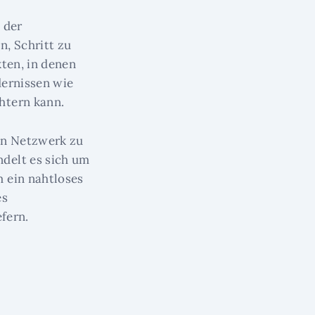
 der
, Schritt zu
ten, in denen
dernissen wie
htern kann.
en Netzwerk zu
delt es sich um
 ein nahtloses
es
fern.