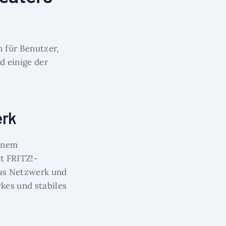
 für Benutzer,
d einige der
erk
einem
t FRITZ!-
das Netzwerk und
kes und stabiles