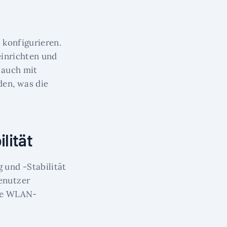
 konfigurieren.
einrichten und
 auch mit
en, was die
lität
und -Stabilität
enutzer
ige WLAN-