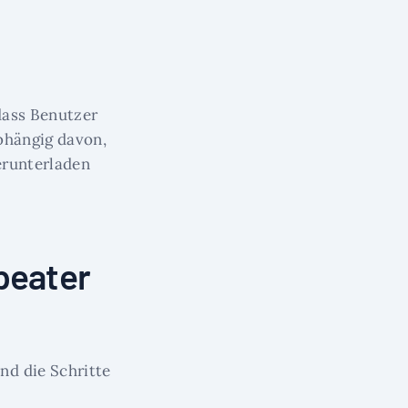
dass Benutzer
bhängig davon,
erunterladen
peater
nd die Schritte