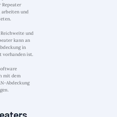
r Repeater
 arbeiten und
eten.
 Reichweite und
peater kann an
Abdeckung in
t vorhanden ist.
Software
ch mit dem
WLAN-Abdeckung
gen.
eaters