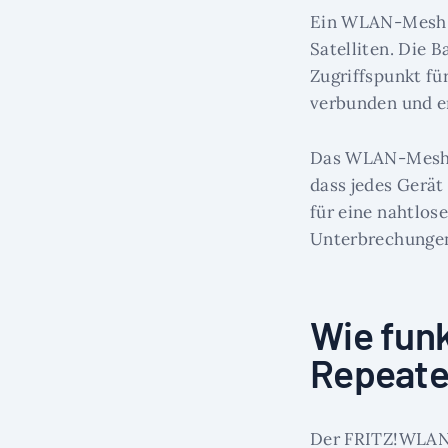
Ein WLAN-Mesh-S
Satelliten. Die 
Zugriffspunkt fü
verbunden und e
Das WLAN-Mesh-S
dass jedes Gerät
für eine nahtlo
Unterbrechunge
Wie fun
Repeate
Der FRITZ!WLAN 