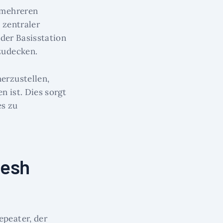
 mehreren
 zentraler
der Basisstation
zudecken.
erzustellen,
 ist. Dies sorgt
es zu
Mesh
peater, der