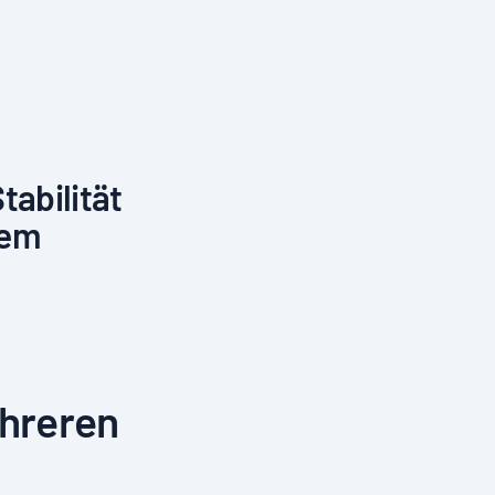
abilität
nem
ehreren
n