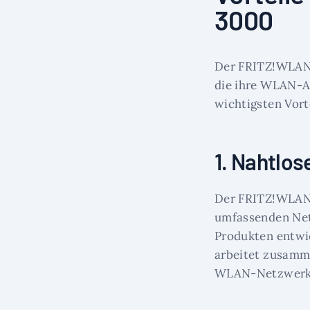
3000
Der FRITZ!WLAN M
die ihre WLAN-Ab
wichtigsten Vorte
1. Nahtlos
Der FRITZ!WLAN 
umfassenden Netz
Produkten entwic
arbeitet zusamme
WLAN-Netzwerk 